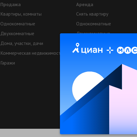
Продажа
Аренда
Квартиры, комнаты
Снять квартиру
Однокомнатные
Однокомнатные
Двухкомнатные
Двухкомнатные
Дома, участки, дачи
Аренда коттеджей
Коммерческая недвижимость
Квартиры посуточно
Гаражи
Коттеджи посуточно
Коммерческая недвижимост
Техподдерж
© МЛСН.ру - недвижимость