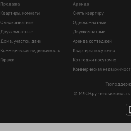
Продажа
Аренда
Квартиры, комнаты
Снять квартиру
Однокомнатные
Однокомнатные
Двухкомнатные
Двухкомнатные
Дома, участки, дачи
Аренда коттеджей
Коммерческая недвижимость
Квартиры посуточно
Гаражи
Коттеджи посуточно
Коммерческая недвижимост
Техподдерж
© МЛСН.ру - недвижимость