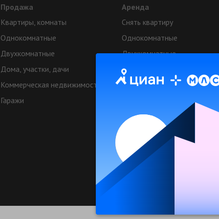
Продажа
Аренда
Квартиры, комнаты
Снять квартиру
Однокомнатные
Однокомнатные
Двухкомнатные
Двухкомнатные
Дома, участки, дачи
Аренда коттеджей
Коммерческая недвижимость
Квартиры посуточно
Гаражи
Коттеджи посуточно
Коммерческая недвижимост
Техподдерж
© МЛСН.ру - недвижимость