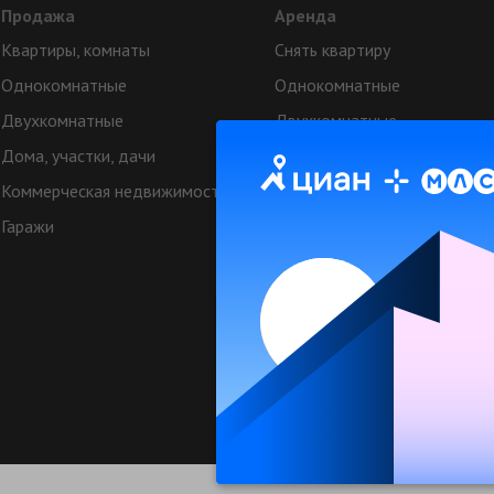
Продажа
Аренда
Квартиры, комнаты
Снять квартиру
Однокомнатные
Однокомнатные
Двухкомнатные
Двухкомнатные
Дома, участки, дачи
Аренда коттеджей
Коммерческая недвижимость
Квартиры посуточно
Гаражи
Коттеджи посуточно
Коммерческая недвижимост
Техподдерж
© МЛСН.ру - недвижимость